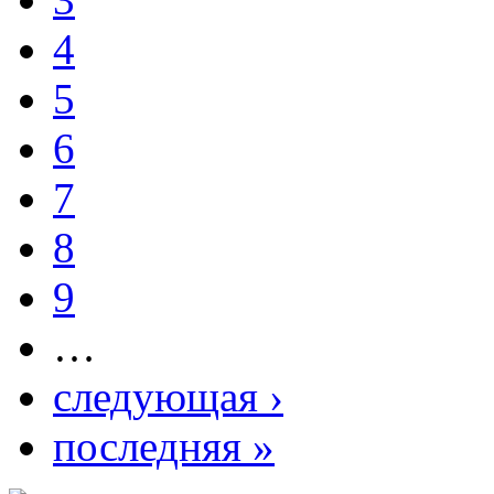
4
5
6
7
8
9
…
следующая ›
последняя »